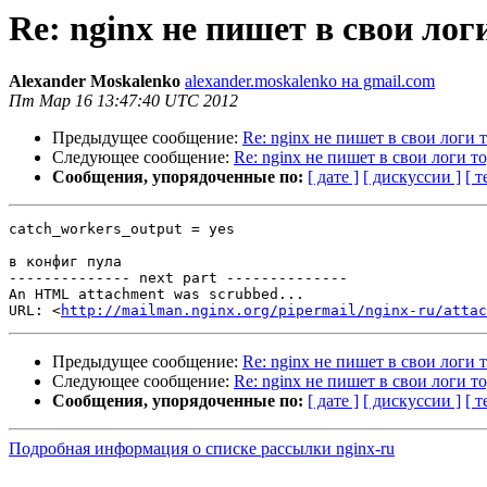
Re: nginx не пишет в свои логи
Alexander Moskalenko
alexander.moskalenko на gmail.com
Пт Мар 16 13:47:40 UTC 2012
Предыдущее сообщение:
Re: nginx не пишет в свои логи т
Следующее сообщение:
Re: nginx не пишет в свои логи то,
Сообщения, упорядоченные по:
[ дате ]
[ дискуссии ]
[ т
catch_workers_output = yes

в конфиг пула

-------------- next part --------------

An HTML attachment was scrubbed...

URL: <
http://mailman.nginx.org/pipermail/nginx-ru/attac
Предыдущее сообщение:
Re: nginx не пишет в свои логи т
Следующее сообщение:
Re: nginx не пишет в свои логи то,
Сообщения, упорядоченные по:
[ дате ]
[ дискуссии ]
[ т
Подробная информация о списке рассылки nginx-ru