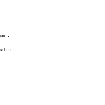
вета,

ations,
