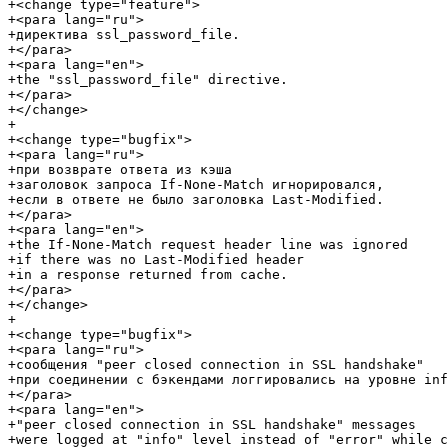
+<change type="feature">

+<para lang="ru">

+директива ssl_password_file.

+</para>

+<para lang="en">

+the "ssl_password_file" directive.

+</para>

+</change>

+

+<change type="bugfix">

+<para lang="ru">

+при возврате ответа из кэша

+заголовок запроса If-None-Match игнорировался,

+если в ответе не было заголовка Last-Modified.

+</para>

+<para lang="en">

+the If-None-Match request header line was ignored

+if there was no Last-Modified header

+in a response returned from cache.

+</para>

+</change>

+

+<change type="bugfix">

+<para lang="ru">

+сообщения "peer closed connection in SSL handshake"

+при соединении с бэкендами логгировались на уровне inf
+</para>

+<para lang="en">

+"peer closed connection in SSL handshake" messages

+were logged at "info" level instead of "error" while c