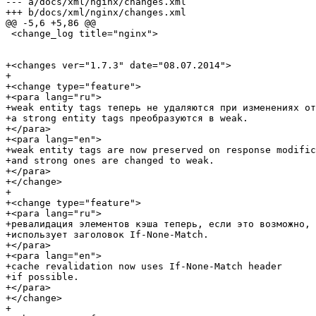
--- a/docs/xml/nginx/changes.xml

+++ b/docs/xml/nginx/changes.xml

@@ -5,6 +5,86 @@

 <change_log title="nginx">

+<changes ver="1.7.3" date="08.07.2014">

+

+<change type="feature">

+<para lang="ru">

+weak entity tags теперь не удаляются при изменениях от
+а strong entity tags преобразуются в weak.

+</para>

+<para lang="en">

+weak entity tags are now preserved on response modific
+and strong ones are changed to weak.

+</para>

+</change>

+

+<change type="feature">

+<para lang="ru">

+ревалидация элементов кэша теперь, если это возможно,

+использует заголовок If-None-Match.

+</para>

+<para lang="en">

+cache revalidation now uses If-None-Match header

+if possible.

+</para>

+</change>

+
