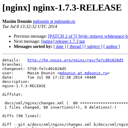
[nginx] nginx-1.7.3-RELEASE
Maxim Dounin
mdounin at mdounin.ru
Tue Jul 8 13:32:32 UTC 2014
Previous message:
[PATCH 2 of 5] Style: remove whitespace b
Next message:
[nginx] release-1.7.3 tag
Messages sorted by:
[ date ]
[ thread ]
[ subject ]
[ author ]
details:   
http://hg.nginx.org/nginx/rev/fe7cd01828d5
branches:  

changeset: 5750:fe7cd01828d5

user:      Maxim Dounin <
mdounin at mdounin.ru
>

date:      Tue Jul 08 17:22:38 2014 +0400

description:

nginx-1.7.3-RELEASE

diffstat:

 docs/xml/nginx/changes.xml |  80 ++++++++++++++++++++++++++++++++++++++++++++++

 1 files changed, 80 insertions(+), 0 deletions(-)

diffs (90 lines):

diff --git a/docs/xml/nginx/changes.xml b/docs/xml/ngin