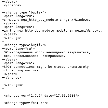
+</para>

+</change>

+

+<change type="bugfix">

+<para lang="ru">

+в модуле ngx_http_dav_module в nginx/Windows.

+</para>

+<para lang="en">

+in the ngx_http_dav_module module in nginx/Windows.

+</para>

+</change>

+

+<change type="bugfix">

+<para lang="ru">

+SPDY-соединения могли неожиданно закрываться,

+если использовалось кэширование.

+</para>

+<para lang="en">

+SPDY connections might be closed prematurely

+if caching was used.

+</para>

+</change>

+

+</changes>

+

+

 <changes ver="1.7.2" date="17.06.2014">
