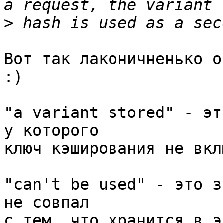
>
Вот так лаконичненько оп
:)

"a variant stored" - эт
у которого

ключ кэширования не вкл
"can't be used" - это з
не совпал

с тем, что хранится в э