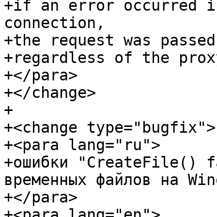
+if an error occurred i
connection,

+the request was passed
+regardless of the prox
+</para>

+</change>

+

+<change type="bugfix">

+<para lang="ru">

+ошибки "CreateFile() f
временных файлов на Win
+</para>

+<para lang="en">
