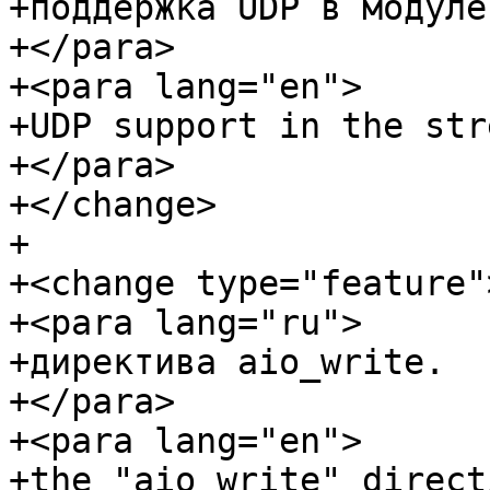
+поддержка UDP в модуле
+</para>

+<para lang="en">

+UDP support in the str
+</para>

+</change>

+

+<change type="feature">
+<para lang="ru">

+директива aio_write.

+</para>

+<para lang="en">

+the "aio_write" directi