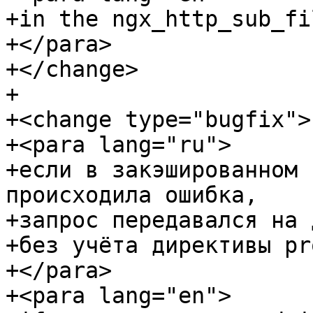
+in the ngx_http_sub_fi
+</para>

+</change>

+

+<change type="bugfix">

+<para lang="ru">

+если в закэшированном 
происходила ошибка,

+запрос передавался на 
+без учёта директивы pr
+</para>

+<para lang="en">
