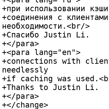
+при использовании кэши
+соединения с клиентами
необходимости.<br/>

+Спасибо Justin Li.

+</para>

+<para lang="en">

+connections with clien
needlessly

+if caching was used.<br
+Thanks to Justin Li.

+</para>

+</change>
