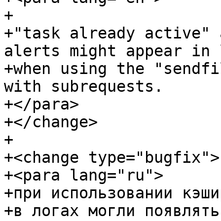
+

+"task already active" 
alerts might appear in l
+when using the "sendfi
with subrequests.

+</para>

+</change>

+

+<change type="bugfix">

+<para lang="ru">

+при использовании кэши
+в логах могли появлять