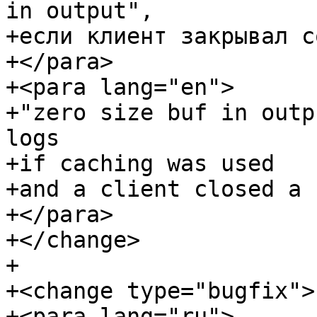
in output",

+если клиент закрывал с
+</para>

+<para lang="en">

+"zero size buf in outp
logs

+if caching was used

+and a client closed a 
+</para>

+</change>

+

+<change type="bugfix">

+<para lang="ru">
