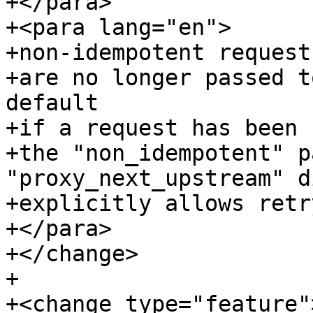
+</para>

+<para lang="en">

+non-idempotent request
+are no longer passed t
default

+if a request has been 
+the "non_idempotent" p
"proxy_next_upstream" d
+explicitly allows retr
+</para>

+</change>

+

+<change type="feature">