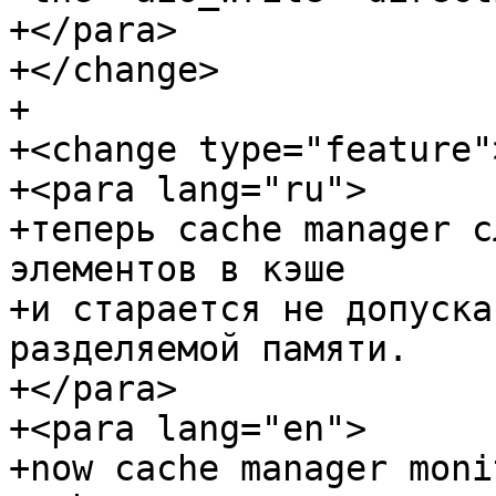
+</para>

+</change>

+

+<change type="feature">
+<para lang="ru">

+теперь cache manager с
элементов в кэше

+и старается не допуска
разделяемой памяти.

+</para>

+<para lang="en">

+now cache manager moni