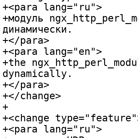
+<para lang="ru">

+модуль ngx_http_perl_m
динамически.

+</para>

+<para lang="en">

+the ngx_http_perl_modu
dynamically.

+</para>

+</change>

+

+<change type="feature">
+<para lang="ru">
