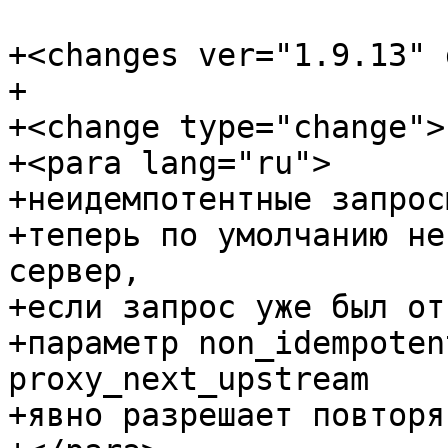
+<changes ver="1.9.13" 
+

+<change type="change">

+<para lang="ru">

+неидемпотентные запрос
+теперь по умолчанию не
сервер,

+если запрос уже был от
+параметр non_idempoten
proxy_next_upstream

+явно разрешает повторя