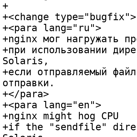
+

+<change type="bugfix">

+<para lang="ru">

+nginx мог нагружать пр
+при использовании дире
Solaris,

+если отправляемый файл
отправки.

+</para>

+<para lang="en">

+nginx might hog CPU

+if the "sendfile" dire