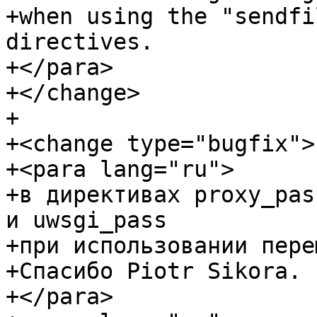
+when using the "sendfi
directives.

+</para>

+</change>

+

+<change type="bugfix">

+<para lang="ru">

+в директивах proxy_pas
и uwsgi_pass

+при использовании пере
+Спасибо Piotr Sikora.

+</para>
