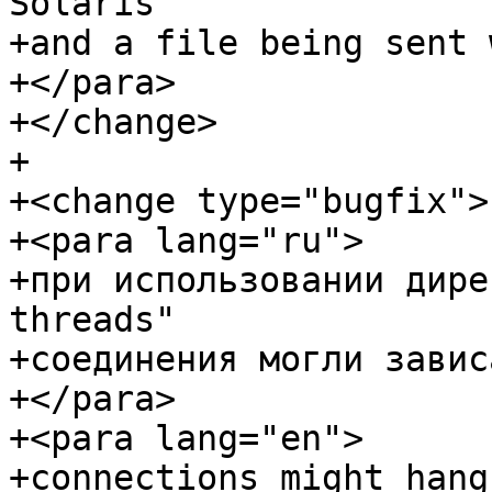
Solaris

+and a file being sent 
+</para>

+</change>

+

+<change type="bugfix">

+<para lang="ru">

+при использовании дире
threads"

+соединения могли зависа
+</para>

+<para lang="en">

+connections might hang
