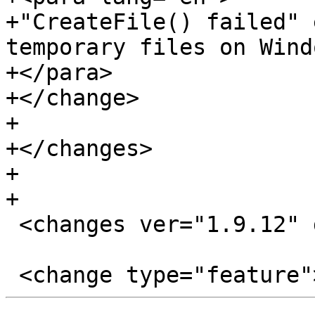
+"CreateFile() failed" 
temporary files on Windo
+</para>

+</change>

+

+</changes>

+

+

 <changes ver="1.9.12" date="24.02.2016">
