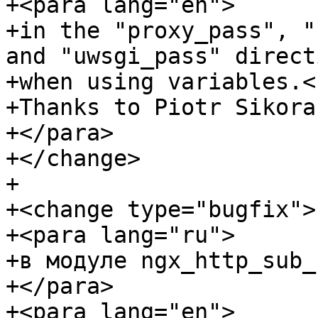
+<para lang="en">

+in the "proxy_pass", "
and "uwsgi_pass" directi
+when using variables.<b
+Thanks to Piotr Sikora.
+</para>

+</change>

+

+<change type="bugfix">

+<para lang="ru">

+в модуле ngx_http_sub_
+</para>

+<para lang="en">
