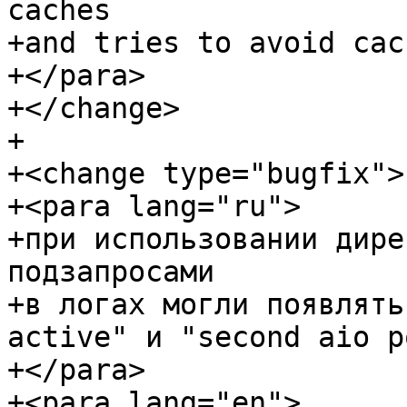
caches

+and tries to avoid cac
+</para>

+</change>

+

+<change type="bugfix">

+<para lang="ru">

+при использовании дире
подзапросами

+в логах могли появлять
active" и "second aio p
+</para>

+<para lang="en">
