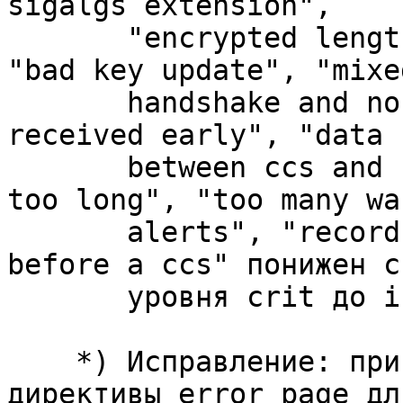
sigalgs extension",

       "encrypted length too long", "bad length", 
"bad key update", "mixed
       handshake and non handshake data", "ccs 
received early", "data

       between ccs and finished", "packet length 
too long", "too many war
       alerts", "record too small", и "got a fin 
before a ccs" понижен с

       уровня crit до info.

    *) Исправление: при использовании HTTP/2 и 
директивы error_page для