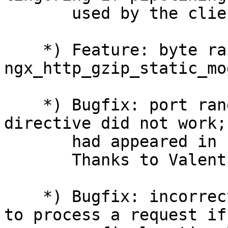
       used by the client.

    *) Feature: byte ranges support in the 
ngx_http_gzip_static_mo
    *) Bugfix: port ranges in the "listen" 
directive did not work;
       had appeared in 1.23.3.

       Thanks to Valentin Bartenev.

    *) Bugfix: incorrect location might be chosen 
to process a request if 