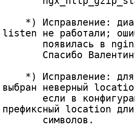
       ngx_http_gzip_static_module.

    *) Исправление: диапазоны портов в директиве 
listen не работали; ошиб
       появилась в nginx 1.23.3.

       Спасибо Валентину Бартеневу.

    *) Исправление: для обработки запроса мог быть 
выбран неверный location
       если в конфигурации использовался 
префиксный location дли
       символов.
