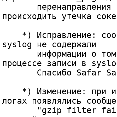
       перенаправления ошибок с кодом 400 могла 
происходить утечка сокет
    *) Исправление: сообщения об ошибках записи в 
syslog не содержали

       информации о том, ошибки происходили в 
процессе записи в syslog
       Спасибо Safar Safarly.

    *) Изменение: при использовании zlib-ng в 
логах появлялись сообщен
       "gzip filter failed to use preallocated 