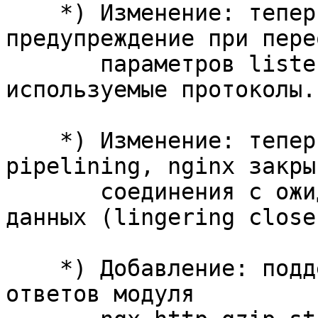
    *) Изменение: теперь nginx выдаёт 
предупреждение при пере
       параметров listen-сокета, задающих 
используемые протоколы.

    *) Изменение: теперь, если клиент использует 
pipelining, nginx закрыв
       соединения с ожиданием дополнительных 
данных (lingering close)
    *) Добавление: поддержка byte ranges для 
ответов модуля
