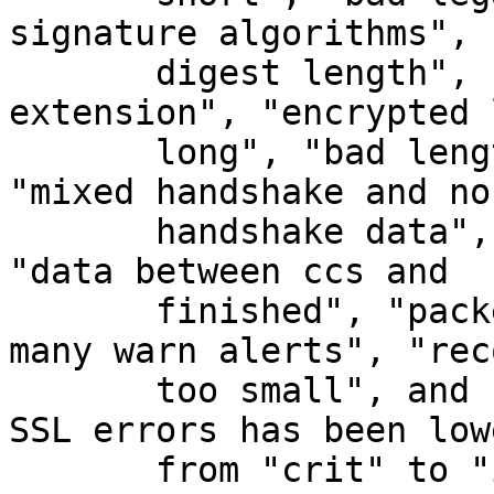
signature algorithms", "
       digest length", "missing sigalgs 
extension", "encrypted 
       long", "bad length", "bad key update", 
"mixed handshake and non
       handshake data", "ccs received early", 
"data between ccs and

       finished", "packet length too long", "too 
many warn alerts", "reco
       too small", and "got a fin before a ccs" 
SSL errors has been lowe
       from "crit" to "info".
