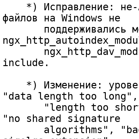
    *) Исправление: не-ASCII символы в именах 
файлов на Windows не

       поддерживались модулями 
ngx_http_autoindex_modul
       ngx_http_dav_module, а также директивой 
include.

    *) Изменение: уровень логгирования ошибок SSL 
"data length too long",

       "length too short", "bad legacy version", 
"no shared signature

       algorithms", "bad digest length", "missing 