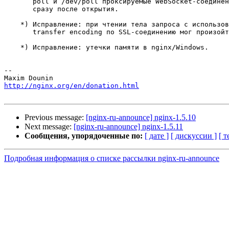
       poll и /dev/poll проксируемые WebSocket-соединения могли зависать

       сразу после открытия.

    *) Исправление: при чтении тела запроса с использованием chunked

       transfer encoding по SSL-соединению мог произойти таймаут.

    *) Исправление: утечки памяти в nginx/Windows.

-- 

http://nginx.org/en/donation.html
Previous message:
[nginx-ru-announce] nginx-1.5.10
Next message:
[nginx-ru-announce] nginx-1.5.11
Сообщения, упорядоченные по:
[ дате ]
[ дискуссии ]
[ т
Подробная информация о списке рассылки nginx-ru-announce