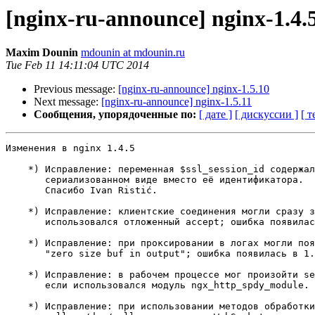
[nginx-ru-announce] nginx-1.4.
Maxim Dounin
mdounin at mdounin.ru
Tue Feb 11 14:11:04 UTC 2014
Previous message:
[nginx-ru-announce] nginx-1.5.10
Next message:
[nginx-ru-announce] nginx-1.5.11
Сообщения, упорядоченные по:
[ дате ]
[ дискуссии ]
[ т
Изменения в nginx 1.4.5                                
    *) Исправление: переменная $ssl_session_id содержала всю сессию в

       сериализованном виде вместо её идентификатора.

       Спасибо Ivan Ristić.

    *) Исправление: клиентские соединения могли сразу закрываться, если

       использовался отложенный accept; ошибка появилась в 1.3.15.

    *) Исправление: при проксировании в логах могли появляться сообщения

       "zero size buf in output"; ошибка появилась в 1.3.9.

    *) Исправление: в рабочем процессе мог произойти segmentation fault,

       если использовался модуль ngx_http_spdy_module.

    *) Исправление: при использовании методов обработки соединений select,
