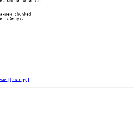
еме ]
[ автору ]