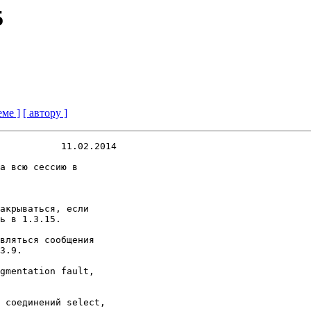
5
еме ]
[ автору ]
           11.02.2014
