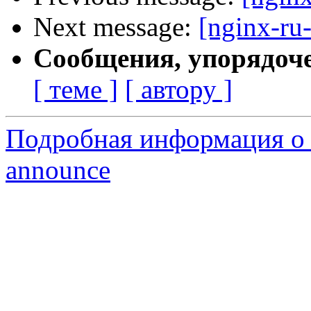
Next message:
[nginx-ru
Сообщения, упорядоч
[ теме ]
[ автору ]
Подробная информация о с
announce