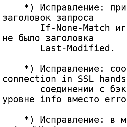
    *) Исправление: при возврате ответа из кэша 
заголовок запроса

       If-None-Match игнорировался, если в ответе 
не было заголовка

       Last-Modified.

    *) Исправление: сообщения "peer closed 
connection in SSL hands
       соединении с бэкендами логгировались на 
уровне info вместо error
    *) Исправление: в модуле ngx_http_dav_module в 