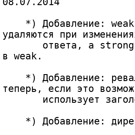
08.07.2014

    *) Добавление: weak entity tags теперь не 
удаляются при изменениях
       ответа, а strong entity tags преобразуются 
в weak.

    *) Добавление: ревалидация элементов кэша 
теперь, если это возможн
       использует заголовок If-None-Match.

    *) Добавление: директива ssl_password_file.
