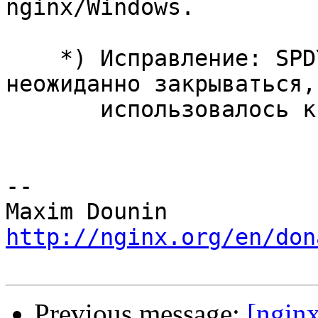
nginx/Windows.

    *) Исправление: SPDY-соединения могли 
неожиданно закрываться,
       использовалось кэширование.

-- 

http://nginx.org/en/don
Previous message:
[ngin