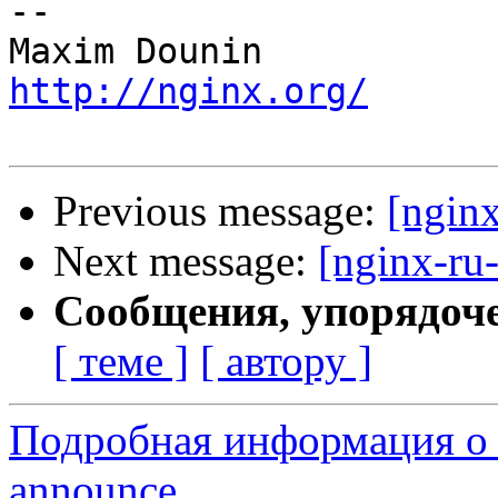
-- 

http://nginx.org/
Previous message:
[ngin
Next message:
[nginx-ru
Сообщения, упорядоч
[ теме ]
[ автору ]
Подробная информация о с
announce