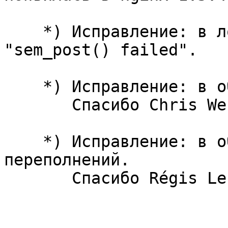
    *) Исправление: в лог могли писаться сообщения 
"sem_post() failed".

    *) Исправление: в обработке хэш-таблиц.

       Спасибо Chris West.

    *) Исправление: в обработке целочисленных 
переполнений.

       Спасибо Régis Leroy.
