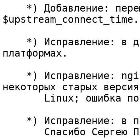
    *) Добавление: переменная 
$upstream_connect_time.

    *) Исправление: в директиве hash на big-endian 
платформах.

    *) Исправление: nginx мог не запускаться на 
некоторых старых версиях
       Linux; ошибка появилась в 1.7.11.

    *) Исправление: в парсинге IP-адресов.

       Спасибо Сергею Половко.
