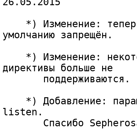
26.05.2015

    *) Изменение: теперь протокол SSLv3 по 
умолчанию запрещён.

    *) Изменение: некоторые давно устаревшие 
директивы больше не

       поддерживаются.

    *) Добавление: параметр reuseport директивы 
listen.

       Спасибо Sepherosa Ziehau и Yingqi Lu.
