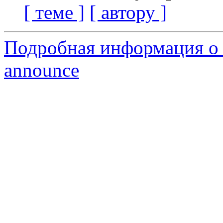
[ теме ]
[ автору ]
Подробная информация о с
announce