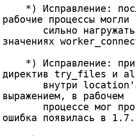
    *) Исправление: после переконфигурации старые 
рабочие процессы могли

       сильно нагружать процессор при больших 
значениях worker_connec
    *) Исправление: при совместном использовании 
директив try_files и ali
       внутри location'а, заданного регулярным 
выражением, в рабочем

       процессе мог произойти segmentation fault; 
ошибка появилась в 1.7.1