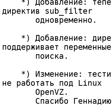
    *) Добавление: теперь можно указать несколько 
директив sub_filter

       одновременно.

    *) Добавление: директива sub_filter 
поддерживает переменные
       поиска.

    *) Изменение: тестирование конфигурации могло 
не работать под Linux

       OpenVZ.

       Спасибо Геннадию Махомеду.
