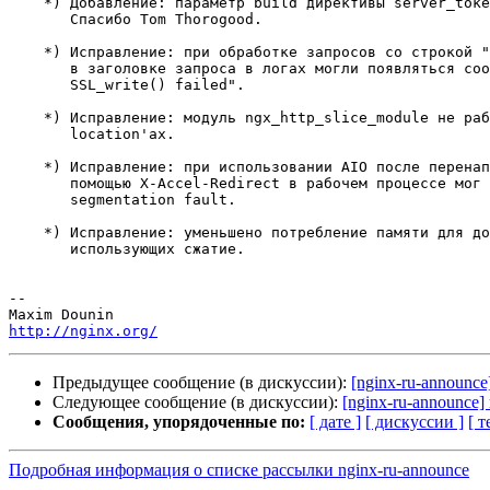
    *) Добавление: параметр build директивы server_tokens.

       Спасибо Tom Thorogood.

    *) Исправление: при обработке запросов со строкой "Expect: 100-continue"

       в заголовке запроса в логах могли появляться сообщения "[crit]

       SSL_write() failed".

    *) Исправление: модуль ngx_http_slice_module не работал в именованных

       location'ах.

    *) Исправление: при использовании AIO после перенаправления запроса с

       помощью X-Accel-Redirect в рабочем процессе мог произойти

       segmentation fault.

    *) Исправление: уменьшено потребление памяти для долгоживущих запросов,

       использующих сжатие.

-- 

http://nginx.org/
Предыдущее сообщение (в дискуссии):
[nginx-ru-announce
Следующее сообщение (в дискуссии):
[nginx-ru-announce] 
Сообщения, упорядоченные по:
[ дате ]
[ дискуссии ]
[ т
Подробная информация о списке рассылки nginx-ru-announce