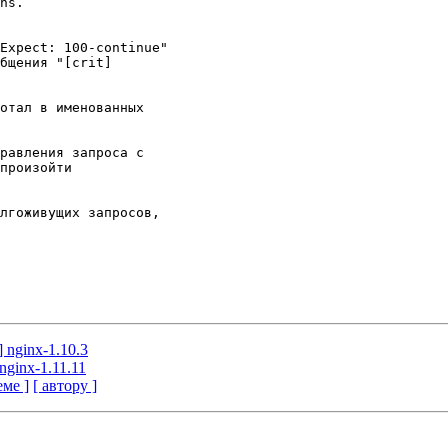
] nginx-1.10.3
nginx-1.11.11
еме ]
[ автору ]