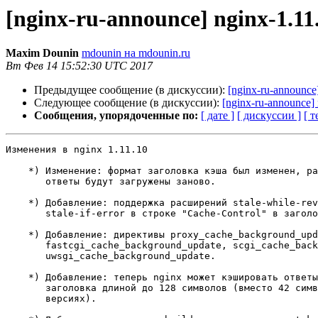
[nginx-ru-announce] nginx-1.11
Maxim Dounin
mdounin на mdounin.ru
Вт Фев 14 15:52:30 UTC 2017
Предыдущее сообщение (в дискуссии):
[nginx-ru-announce
Следующее сообщение (в дискуссии):
[nginx-ru-announce] 
Сообщения, упорядоченные по:
[ дате ]
[ дискуссии ]
[ т
Изменения в nginx 1.11.10                              
    *) Изменение: формат заголовка кэша был изменен, ранее закэшированные

       ответы будут загружены заново.

    *) Добавление: поддержка расширений stale-while-revalidate и

       stale-if-error в строке "Cache-Control" в заголовке ответа бэкенда.

    *) Добавление: директивы proxy_cache_background_update,

       fastcgi_cache_background_update, scgi_cache_background_update и

       uwsgi_cache_background_update.

    *) Добавление: теперь nginx может кэшировать ответы со строкой Vary

       заголовка длиной до 128 символов (вместо 42 символов в предыдущих

       версиях).
