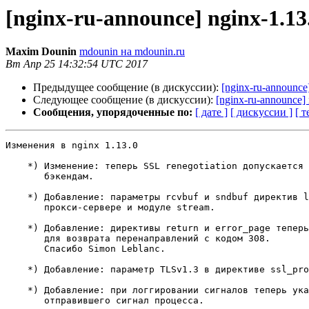
[nginx-ru-announce] nginx-1.13
Maxim Dounin
mdounin на mdounin.ru
Вт Апр 25 14:32:54 UTC 2017
Предыдущее сообщение (в дискуссии):
[nginx-ru-announce
Следующее сообщение (в дискуссии):
[nginx-ru-announce] 
Сообщения, упорядоченные по:
[ дате ]
[ дискуссии ]
[ т
Изменения в nginx 1.13.0                               
    *) Изменение: теперь SSL renegotiation допускается в соединениях к

       бэкендам.

    *) Добавление: параметры rcvbuf и sndbuf директив listen в почтовом

       прокси-сервере и модуле stream.

    *) Добавление: директивы return и error_page теперь могут использоваться

       для возврата перенаправлений с кодом 308.

       Спасибо Simon Leblanc.

    *) Добавление: параметр TLSv1.3 в директиве ssl_protocols.

    *) Добавление: при логгировании сигналов теперь указывается PID

       отправившего сигнал процесса.
