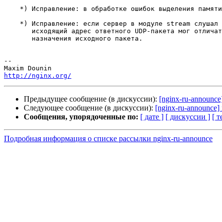
    *) Исправление: в обработке ошибок выделения памяти.

    *) Исправление: если сервер в модуле stream слушал на wildcard-адресе,

       исходящий адрес ответного UDP-пакета мог отличаться от адреса

       назначения исходного пакета.

-- 

http://nginx.org/
Предыдущее сообщение (в дискуссии):
[nginx-ru-announce
Следующее сообщение (в дискуссии):
[nginx-ru-announce] 
Сообщения, упорядоченные по:
[ дате ]
[ дискуссии ]
[ т
Подробная информация о списке рассылки nginx-ru-announce