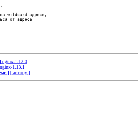
] nginx-1.12.0
nginx-1.13.1
еме ]
[ автору ]