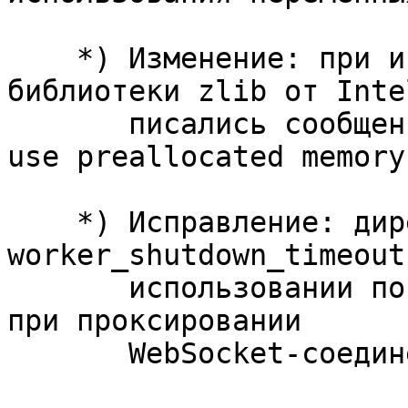
    *) Изменение: при использовании варианта 
библиотеки zlib от Inte
       писались сообщения "gzip filter failed to 
use preallocated memory"
    *) Исправление: директива 
worker_shutdown_timeout
       использовании почтового прокси-сервера и 
при проксировании

       WebSocket-соединений.
