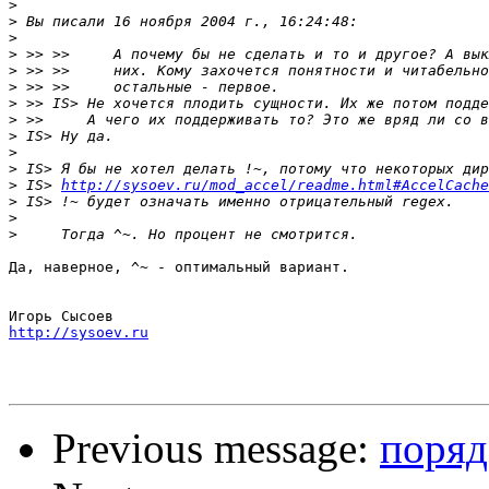
>
>
>
>
>
>
>
>
>
>
>
>
 IS> 
http://sysoev.ru/mod_accel/readme.html#AccelCache
>
>
>
Да, наверное, ^~ - оптимальный вариант.

http://sysoev.ru
Previous message:
поряд