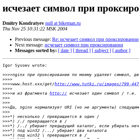
исчезает символ при проксир
Dmitry Kondratyev
null at bikeman.ru
Thu Nov 25 10:31:22 MSK 2004
Previous message:
Re: исчезает символ при проксировании
Next message:
исчезает символ при проксировании
Messages sorted by:
[ date ]
[ thread ]
[ subject ]
[ author ]
Igor Sysoev wrote:

>>>>
>>>>
>>>>
www.host.xxx/get/
http://www.tutki.ru/images/799-447
>>>>
>>>>
и из фрагмента 
http://
>>>
>>>
>>>
>>>
>>>
>>>
>>>
>>>
>>>