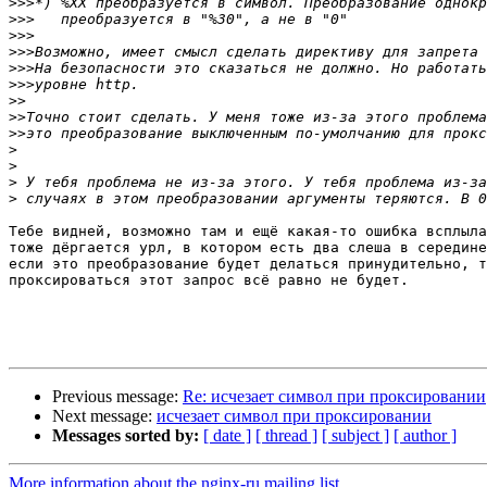
>>>
>>>
>>>
>>>
>>>
>>>
>>
>>
>>
>
>
>
>
Тебе видней, возможно там и ещё какая-то ошибка всплыла
тоже дёргается урл, в котором есть два слеша в середине
если это преобразование будет делаться принудительно, т
проксироваться этот запрос всё равно не будет.

Previous message:
Re: исчезает символ при проксировании
Next message:
исчезает символ при проксировании
Messages sorted by:
[ date ]
[ thread ]
[ subject ]
[ author ]
More information about the nginx-ru mailing list