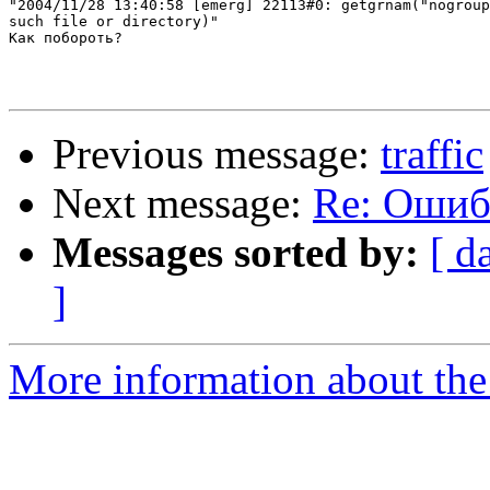
"2004/11/28 13:40:58 [emerg] 22113#0: getgrnam("nogroup
such file or directory)"

Как побороть?

Previous message:
traffic
Next message:
Re: Ошиб
Messages sorted by:
[ d
]
More information about the 