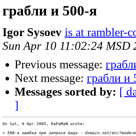
грабли и 500-я
Igor Sysoev
is at rambler-c
Sun Apr 10 11:02:24 MSD 
Previous message:
грабл
Next message:
грабли и 
Messages sorted by:
[ d
]
On Sat, 9 Apr 2005, RaPaMaN wrote:

>