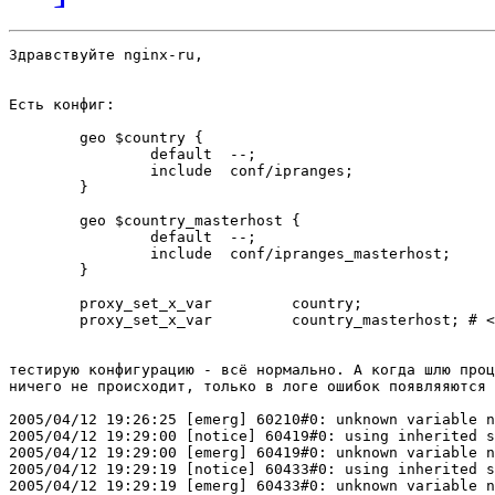
Здравствуйте nginx-ru,

Есть конфиг:

        geo $country {

                default  --;

                include  conf/ipranges;

        }

        geo $country_masterhost {

                default  --;

                include  conf/ipranges_masterhost;

        }

        proxy_set_x_var         country;

        proxy_set_x_var         country_masterhost; # <
тестирую конфигурацию - всё нормально. А когда шлю проц
ничего не происходит, только в логе ошибок появляяются 
2005/04/12 19:26:25 [emerg] 60210#0: unknown variable n
2005/04/12 19:29:00 [notice] 60419#0: using inherited s
2005/04/12 19:29:00 [emerg] 60419#0: unknown variable n
2005/04/12 19:29:19 [notice] 60433#0: using inherited s
2005/04/12 19:29:19 [emerg] 60433#0: unknown variable n