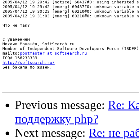
2005/04/12 19:29:42 [notice] 60437#0: using inherited s
2005/04/12 19:29:42 [emerg] 60437#0: unknown variable n
2005/04/12 19:30:23 [emerg] 60210#0: unknown variable n
2005/04/12 19:31:03 [emerg] 60210#0: unknown variable n
Что не так?

С уважением,

Михаил Монашёв, SoftSearch.ru

Member of Independent Software Developers Forum (ISDEF)

mailto:
postmaster at softsearch.ru
http://softsearch.ru/

Без бэкапа по жизни.

Previous message:
Re: К
поддержку php?
Next message:
Re: не ра