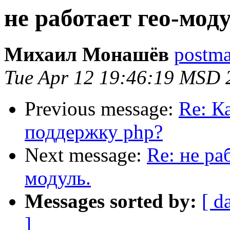
не работает гео-мод
Михаил Монашёв
postmas
Tue Apr 12 19:46:19 MSD 
Previous message:
Re: К
поддержку php?
Next message:
Re: не ра
модуль.
Messages sorted by:
[ d
]