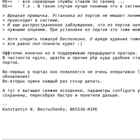
RE>>  - все серверные службы ставлю по своему ... 

RE>>    Т.к . В таком случае лучше понимаю что в систем
>
>
>
>
>
>
Оффтопик конечно но я поддерживаю предыдущего оратора.

В частности nginx, apache и прочие php куда удобнее ста
портов.

Во-первых в портах оно появляется не очень оперативно (
обновления)

Во-вторых нужно каждый раз cvsup делать.

А тут я вытащил свежие исходники, параметры configure у
сохранены, пересобрал быстро и полетели дальше.

-- 

Konstantin N. Bezruchenko, BK5536-RIPE
