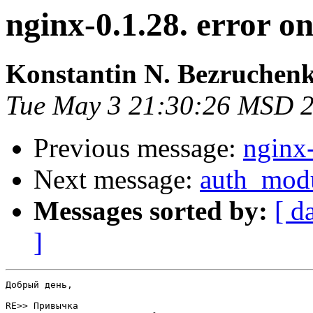
nginx-0.1.28. error o
Konstantin N. Bezruchen
Tue May 3 21:30:26 MSD 
Previous message:
nginx-
Next message:
auth_mod
Messages sorted by:
[ d
]
Добрый день,

RE>> Привычка
