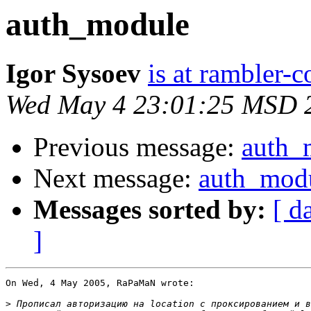
auth_module
Igor Sysoev
is at rambler-c
Wed May 4 23:01:25 MSD 
Previous message:
auth_
Next message:
auth_mod
Messages sorted by:
[ d
]
On Wed, 4 May 2005, RaPaMaN wrote:

>