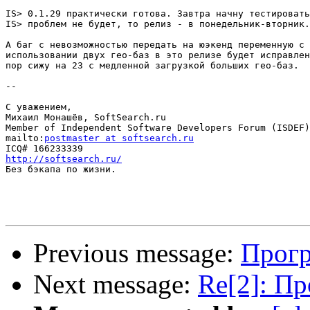
IS> 0.1.29 практически готова. Завтра начну тестировать
IS> проблем не будет, то релиз - в понедельник-вторник.

А баг с невозможностью передать на юэкенд переменную с 
использовании двух гео-баз в это релизе будет исправлен
пор сижу на 23 с медленной загрузкой больших гео-баз.

--

С уважением,

Михаил Монашёв, SoftSearch.ru

Member of Independent Software Developers Forum (ISDEF)

mailto:
postmaster at softsearch.ru
http://softsearch.ru/

Без бэкапа по жизни.

Previous message:
Прогр
Next message:
Re[2]: П