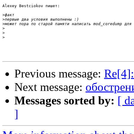
Alexey Bestciokov пишет:

>
>
>
>
>
>
Previous message:
Re[4]
Next message:
обострен
Messages sorted by:
[ d
]