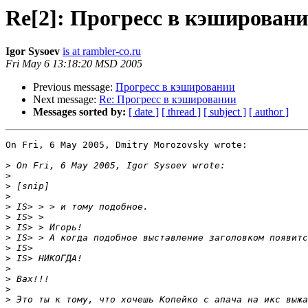
Re[2]: Прогресс в кэширован
Igor Sysoev
is at rambler-co.ru
Fri May 6 13:18:20 MSD 2005
Previous message:
Прогресс в кэшировании
Next message:
Re: Прогресс в кэшировании
Messages sorted by:
[ date ]
[ thread ]
[ subject ]
[ author ]
On Fri, 6 May 2005, Dmitry Morozovsky wrote:

>
>
>
>
>
>
>
>
>
>
>
>
>
>