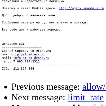
тормозным и недостаточно логичным.

Поэтому я завел PmWiki здесь: 
http://nginx.spamhaus.ru
Добро добро. Пожаловать тоже.

Сообщения перепру на рус постепенно и однажды.

Все работает и работает хорошо.

Искренне ваш

=====================

Сергей Сирота, To-Dress.Ru

www: 
http://to-dress.ru
mail: 
info at to-dress.ru
тел.: 7 095 784-3511

------------------------------------------

ICQ:  212-367-344

Previous message:
allow
Next message:
limit_rate