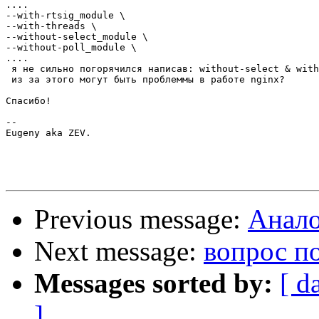
....

--with-rtsig_module \

--with-threads \

--without-select_module \

--without-poll_module \

....

 я не сильно погорячился написав: without-select & with
 из за этого могут быть проблеммы в работе nginx?

Спасибо!

-- 

Eugeny aka ZEV.

Previous message:
Анало
Next message:
вопрос по
Messages sorted by:
[ d
]