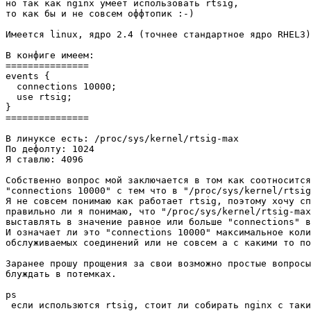
но так как nginx умеет использовать rtsig,

то как бы и не совсем оффтопик :-)

Имеется linux, ядро 2.4 (точнее стандартное ядро RHEL3)
В конфиге имеем:

===============

events {

  connections 10000;

  use rtsig;

}

===============

В линуксе есть: /proc/sys/kernel/rtsig-max

По дефолту: 1024

Я ставлю: 4096

Собственно вопрос мой заключается в том как соотносится

"connections 10000" с тем что в "/proc/sys/kernel/rtsig
Я не совсем понимаю как работает rtsig, поэтому хочу сп
правильно ли я понимаю, что "/proc/sys/kernel/rtsig-max
выставлять в значение равное или больше "connections" в
И означает ли это "connections 10000" максимальное коли
обслуживаемых соединений или не совсем а с какими то по
Заранее прошу прощения за свои возможно простые вопросы
блуждать в потемках.

ps

 если использются rtsig, стоит ли собирать nginx c таки