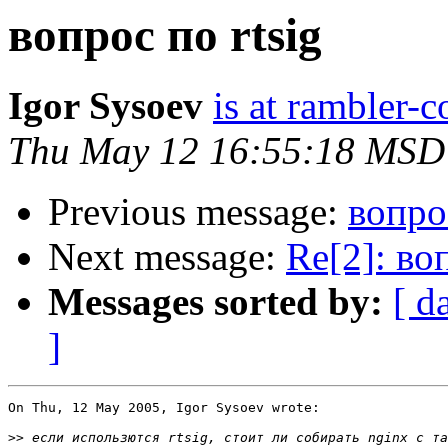
вопрос по rtsig
Igor Sysoev
is at rambler-c
Thu May 12 16:55:18 MSD
Previous message:
вопрос
Next message:
Re[2]: во
Messages sorted by:
[ d
]
On Thu, 12 May 2005, Igor Sysoev wrote:

>>