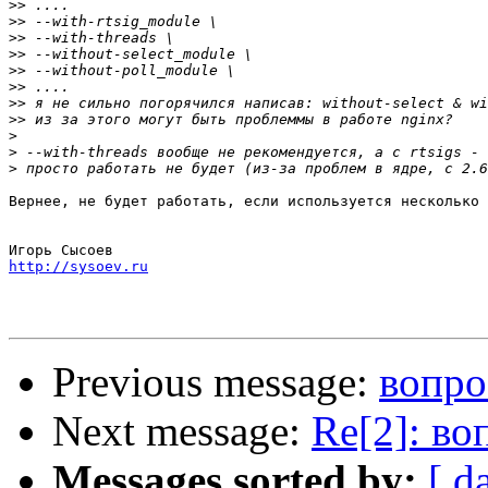
>>
>>
>>
>>
>>
>>
>>
>>
>
>
>
Вернее, не будет работать, если используется несколько 
http://sysoev.ru
Previous message:
вопрос
Next message:
Re[2]: во
Messages sorted by:
[ d