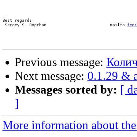
-- 

Best regards,

 Sergey S. Ropchan                          mailto:
feni
Previous message:
Колич
Next message:
0.1.29 & 
Messages sorted by:
[ d
]
More information about the 