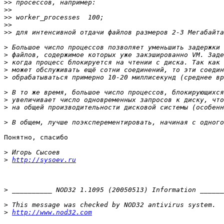
>>
>>
>>
>>
>>
>
>
>
>
>
>
>
>
>
Понятно, спасибо

>
>
http://sysoev.ru
>
>
>
http://www.nod32.com