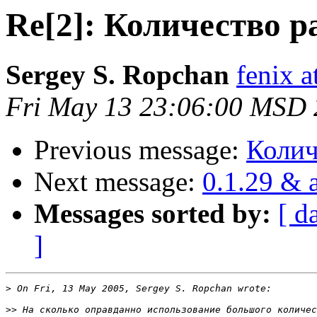
Re[2]: Количество р
Sergey S. Ropchan
fenix 
Fri May 13 23:06:00 MSD
Previous message:
Колич
Next message:
0.1.29 & 
Messages sorted by:
[ d
]
>
>>