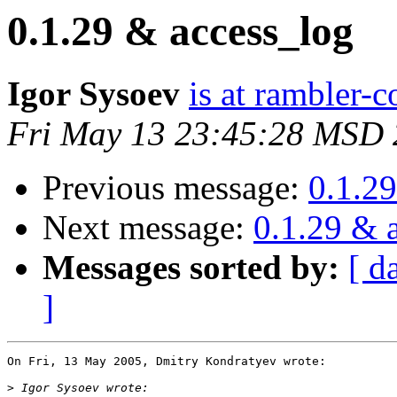
0.1.29 & access_log
Igor Sysoev
is at rambler-c
Fri May 13 23:45:28 MSD
Previous message:
0.1.2
Next message:
0.1.29 & 
Messages sorted by:
[ d
]
On Fri, 13 May 2005, Dmitry Kondratyev wrote:

>