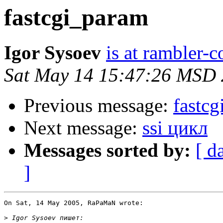
fastcgi_param
Igor Sysoev
is at rambler-c
Sat May 14 15:47:26 MSD
Previous message:
fastc
Next message:
ssi цикл
Messages sorted by:
[ d
]
On Sat, 14 May 2005, RaPaMaN wrote:

>