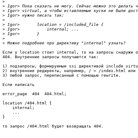
>
>
>
>
>
>
>
>
>
>
Если у location стоит internal, то на запросы снаружи о
404. Внутренние запросы получаются так:

1) подзапросы, формируемые ssi директивой include virtu
2) внутренние редиректы, например, / > /index.html или 
3) любой запрос, переписанный с помощью rewrite.

Если написать

error_page  404  404.html;

location /404.html {

    internal;

    ...

}

то запрос /404.html будет возвращать 404.
