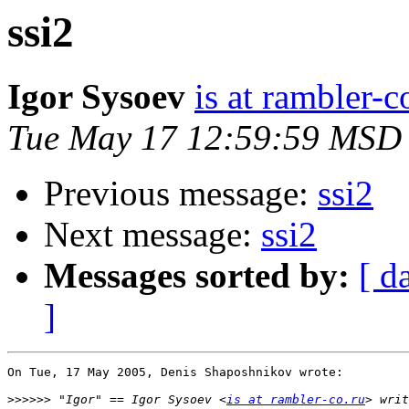
ssi2
Igor Sysoev
is at rambler-c
Tue May 17 12:59:59 MSD
Previous message:
ssi2
Next message:
ssi2
Messages sorted by:
[ d
]
On Tue, 17 May 2005, Denis Shaposhnikov wrote:

>>>>>>
 "Igor" == Igor Sysoev <
is at rambler-co.ru