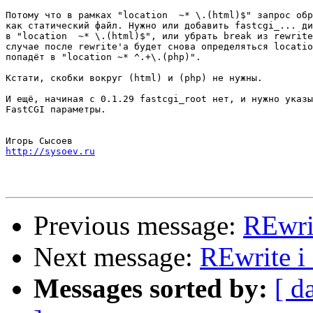
Потому что в рамках "location  ~* \.(html)$" запрос обр
как статический файл. Нужно или добавить fastcgi_... ди
в "location  ~* \.(html)$", или убрать break из rewrite
случае после rewrite'а будет снова определяться locatio
попадёт в "location ~* ^.+\.(php)".

Кстати, скобки вокруг (html) и (php) не нужны.

И ещё, начиная с 0.1.29 fastcgi_root нет, и нужно указы
FastCGI параметры.

http://sysoev.ru
Previous message:
REwri
Next message:
REwrite i
Messages sorted by:
[ d