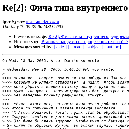
Re[2]: Фича типа внутреннего
Igor Sysoev
is at rambler-co.ru
Thu May 19 09:39:00 MSD 2005
Previous message:
Re[2]: Фича типа внутреннего редиректа
Next message:
Высокая нагрузка на процессор - с чего бы?
Messages sorted by:
[ date ]
[ thread ]
[ subject ]
[ author ]
On Wed, 18 May 2005, Artem Danilenko wrote:

>
>
>>>>
>>>>
>>>>
>>>>
>>>>
>>>
>>>
>>>
>>>
>>>
>
>