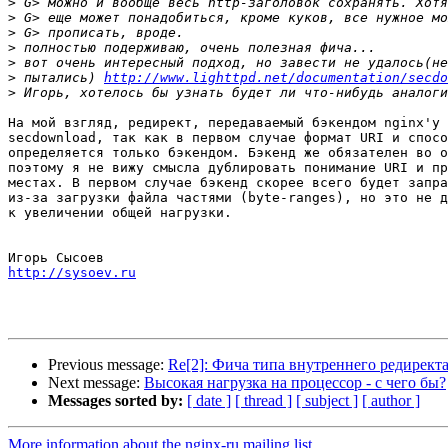
>
>
>
>
>
>
 пытались) 
http://www.lighttpd.net/documentation/secdo
>
На мой взгляд, редирект, передаваемый бэкендом nginx'у 
secdownload, так как в первом случае формат URI и спосо
определяется только бэкендом. Бэкенд же обязателен во о
поэтому я не вижу смысла дублировать понимание URI и пр
местах. В первом случае бэкенд скорее всего будет запра
из-за загрузки файла частями (byte-ranges), но это не д
к увеличении общей нагрузки.

http://sysoev.ru
Previous message:
Re[2]: Фича типа внутреннего редиректа
Next message:
Высокая нагрузка на процессор - с чего бы?
Messages sorted by:
[ date ]
[ thread ]
[ subject ]
[ author ]
More information about the nginx-ru mailing list