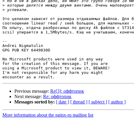
>
>
>
Это целиком зависит от размера отдаваемых файлов. Для б
соотношение linear read / seek большое, для маленьких -
По опыту, отдача разбросаных по диску 4k файлов с ST314
scsi) упирается в 1,5Mbytes/s. Кэш не учитываем, конечн
-- 

Andrei Nigmatulin

GPG PUB KEY 6449830D

No Microsoft products were used in any way

for the creation of this message. If you are

using a Microsoft product to view it, BEWARE!

I'm not responsible for any harm you might

Previous message:
Re[3]: оффтопик
Next message:
Re: оффтопик
Messages sorted by:
[ date ]
[ thread ]
[ subject ]
[ author ]
More information about the nginx-ru mailing list