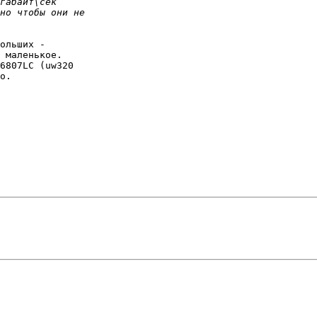
ольших -

 маленькое.

6807LC (uw320

о.
