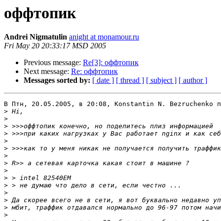
оффтопик
Andrei Nigmatulin
anight at monamour.ru
Fri May 20 20:33:17 MSD 2005
Previous message:
Re[3]: оффтопик
Next message:
Re: оффтопик
Messages sorted by:
[ date ]
[ thread ]
[ subject ]
[ author ]
В Птн, 20.05.2005, в 20:08, Konstantin N. Bezruchenko п
>
>
>
>
>
>
>
>
>
>
>
>
>
>
>