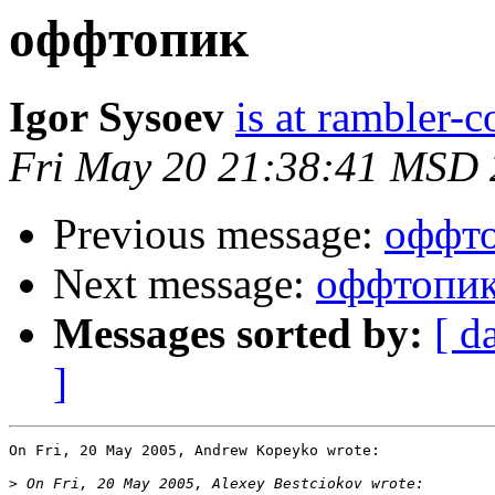
оффтопик
Igor Sysoev
is at rambler-c
Fri May 20 21:38:41 MSD
Previous message:
оффт
Next message:
оффтопи
Messages sorted by:
[ d
]
On Fri, 20 May 2005, Andrew Kopeyko wrote:

>