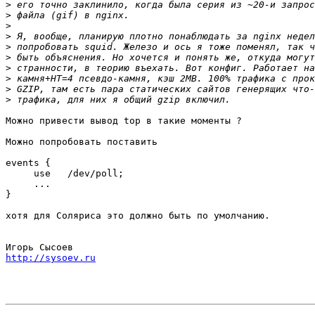
>
>
>
>
>
>
>
>
>
>
Можно привести вывод top в такие моменты ?

Можно попробовать поставить

events {

     use   /dev/poll;

     ...

}

хотя для Соляриса это должно быть по умолчанию.

http://sysoev.ru