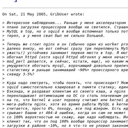
On Sat, 21 May 2005, GribUser wrote:

>
>
>
>
>
>
>
>
>
>
>
>
>
>
>
>
>
>
>
>
>
>
>
>
>