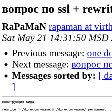
вопрос по ssl + rewri
RaPaMaN
rapaman at virth
Sat May 21 14:31:50 MSD
Previous message:
one do
Next message:
вопрос по 
Messages sorted by:
[ d
]
конструкция вида:

rewrite ^(/directoryname)$ /directoryname/ permanent;
