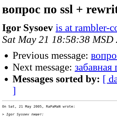
вопрос по ssl + rewri
Igor Sysoev
is at rambler-c
Sat May 21 18:58:38 MSD
Previous message:
вопрос
Next message:
забавная 
Messages sorted by:
[ d
]
On Sat, 21 May 2005, RaPaMaN wrote:

>