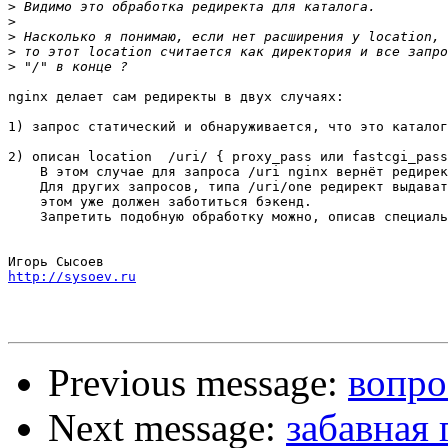
>
>
>
>
>
nginx делает сам редиректы в двух случаях:

1) запрос статический и обнаруживается, что это каталог
2) описан location  /uri/ { proxy_pass или fastcgi_pass
    В этом случае для запроса /uri nginx вернёт редирек
    Для других запросов, типа /uri/one редирект выдават
    этом уже должен заботиться бэкенд.

    Запретить подобную обработку можно, описав специаль
http://sysoev.ru
Previous message:
вопрос
Next message:
забавная 