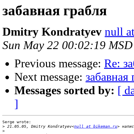
забавная грабля
Dmitry Kondratyev
null a
Sun May 22 00:02:19 MSD
Previous message:
Re: з
Next message:
забавная 
Messages sorted by:
[ d
]
Serge wrote:

>
 21.05.05, Dmitry Kondratyev<
null at bikeman.ru
>