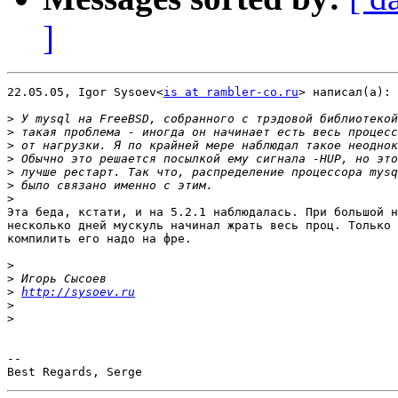
]
22.05.05, Igor Sysoev<
is at rambler-co.ru
> написал(а):

>
>
>
>
>
>
>
Эта беда, кстати, и на 5.2.1 наблюдалась. При большой н
несколько дней мускуль начинал жрать весь проц. Только 
компилить его надо на фре.

>
>
>
http://sysoev.ru
>
>
-- 
