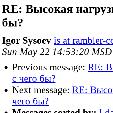
RE: Высокая нагрузк
бы?
Igor Sysoev
is at rambler-c
Sun May 22 14:53:20 MSD
Previous message:
RE: В
с чего бы?
Next message:
RE: Высок
чего бы?
Messages sorted by:
[ d