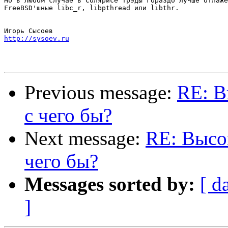
Но в любом случае в Солярисе трэды гораздо лучше отлаже
FreeBSD'шные libc_r, libpthread или libthr.

http://sysoev.ru
Previous message:
RE: В
с чего бы?
Next message:
RE: Высок
чего бы?
Messages sorted by:
[ d
]