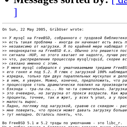
]
On Sun, 22 May 2005, GribUser wrote:

>>
>>
>>
>>
>>
>>
>>
>
>
>
>
>
>
>
>
>
>
>
>
Во FreeBSD 5.1 и 5.2 трэды по умолчанию - это libc_r.
