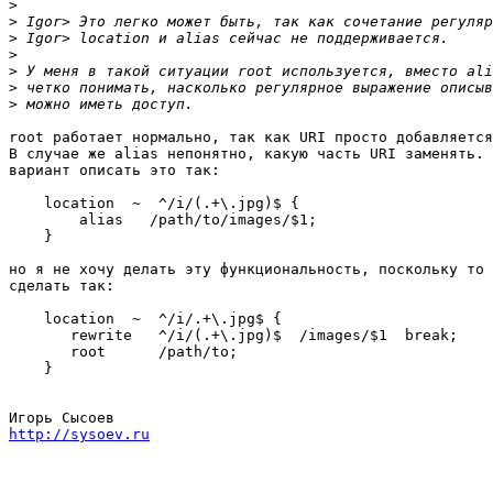
>
>
>
>
>
>
>
root работает нормально, так как URI просто добавляется
В случае же alias непонятно, какую часть URI заменять. 
вариант описать это так:

    location  ~  ^/i/(.+\.jpg)$ {

        alias   /path/to/images/$1;

    }

но я не хочу делать эту функциональность, поскольку то 
сделать так:

    location  ~  ^/i/.+\.jpg$ {

       rewrite   ^/i/(.+\.jpg)$  /images/$1  break;

       root      /path/to;

    }

http://sysoev.ru