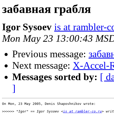
забавная грабля
Igor Sysoev
is at rambler-c
Mon May 23 13:00:43 MS
Previous message:
забав
Next message:
X-Accel-R
Messages sorted by:
[ d
]
On Mon, 23 May 2005, Denis Shaposhnikov wrote:

>>>>>>
 "Igor" == Igor Sysoev <
is at rambler-co.ru