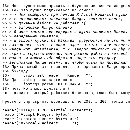
IS> Мне трудно выковыривать отбаунсенные письма из gman
IS> Так что лучше подписаться на список.

>>
>>
>>
>>
>>
>>
>>
>>
>>
>>
>>
>>
IS> Прилагаемый патч позволяет не передавать Range прок
IS> бэкенду:

IS>      proxy_set_header   Range   "";

IS> Для fastcgi аналалогичного

IS>      fastcgi_param  HTTP_RANGE  "";

IS> нет. Не знаю, делать ли ?

есть вариант который работает безе пача, може быть кому
Просто в php скрипте возвращать не 200, а 206, тогда ап
header("HTTP/1.1 206 Partial Content");

header("Accept-Ranges: bytes");

header("Content-Range: bytes 0-");

header("X-Accel-Redirect: ....");
