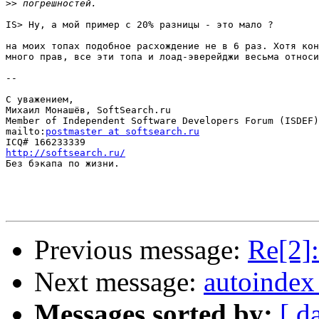
>>
IS> Ну, а мой пример с 20% разницы - это мало ?

на моих топах подобное расхождение не в 6 раз. Хотя кон
много прав, все эти топа и лоад-эверейджи весьма относи
--

С уважением,

Михаил Монашёв, SoftSearch.ru

Member of Independent Software Developers Forum (ISDEF)

mailto:
postmaster at softsearch.ru
http://softsearch.ru/

Без бэкапа по жизни.

Previous message:
Re[2]:
Next message:
autoindex
Messages sorted by:
[ d