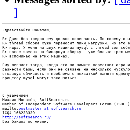
]
Здравствуйте RaPaMaN,

R> Даже без тредов ему должно полегчаеть. По своему опы
R> thread сборка хуже переносит пики нагрузки, но это е
R> ядра. У меня на двух машинах mysql с thread вел себя
R> после замены на бинарную сборку - уже больше трех ме
R> вспоминаю на этих машинах.

Ему легчает тогда, когда его по памяти перестают ограни
разнести базы, если они не связаны на несколько мускуло
отказоустойчивость и проблемы с нехваткой памяти одному
процессу mysql могут закончиться.

--

С уважением,

Михаил Монашёв, SoftSearch.ru

Member of Independent Software Developers Forum (ISDEF)

mailto:
postmaster at softsearch.ru
http://softsearch.ru/

Без бэкапа по жизни.
