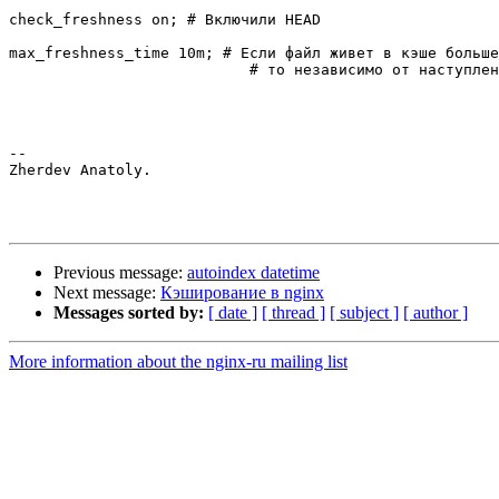
check_freshness on; # Включили HEAD

max_freshness_time 10m; # Если файл живет в кэше больше
			   # то независимо от наступления Expires мы делаем HEAD

-- 

Zherdev Anatoly.

Previous message:
autoindex datetime
Next message:
Кэширование в nginx
Messages sorted by:
[ date ]
[ thread ]
[ subject ]
[ author ]
More information about the nginx-ru mailing list