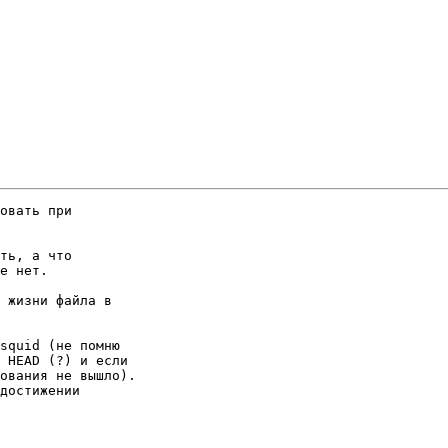
овать при

ть, а что

е нет.

 жизни файла в

squid (не помню

 HEAD (?) и если

ования не вышло).

достижении
