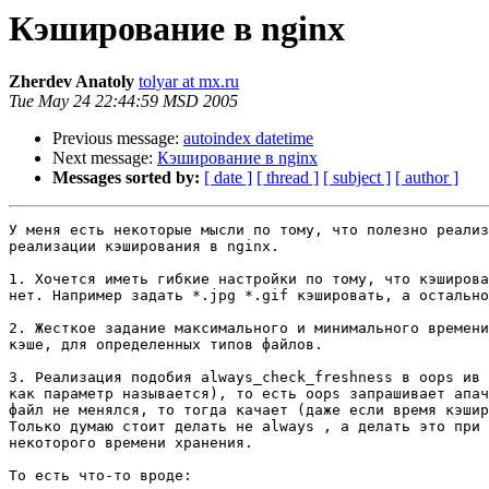
Кэширование в nginx
Zherdev Anatoly
tolyar at mx.ru
Tue May 24 22:44:59 MSD 2005
Previous message:
autoindex datetime
Next message:
Кэширование в nginx
Messages sorted by:
[ date ]
[ thread ]
[ subject ]
[ author ]
У меня есть некоторые мысли по тому, что полезно реализ
реализации кэширования в nginx.

1. Хочется иметь гибкие настройки по тому, что кэширова
нет. Например задать *.jpg *.gif кэшировать, а остально
2. Жесткое задание максимального и минимального времени
кэше, для определенных типов файлов.

3. Реализация подобия always_check_freshness в oops ив 
как параметр называется), то есть oops запрашивает апач
файл не менялся, то тогда качает (даже если время кэшир
Только думаю стоит делать не always , а делать это при 
некоторого времени хранения.

То есть что-то вроде:
