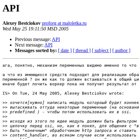
API
Alexey Bestciokov
proforg at maloletka.ru
Wed May 25 19:11:50 MSD 2005
Previous message:
API
Next message:
API
Messages sorted by:
[ date ]
[ thread ]
[ subject ]
[ author ]
ага, понятно, механизм переменных видимо именно то что 
а что из имеющихся средств подходит для реализации обра
переменной ? он же как то должен встаиваться в общий ци
иначе будет лочить воркер пока не получит результат от 
IS> On Tue, 24 May 2005, Alexey Bestciokov wrote:

>>
>>
>>
>>
>>
>>
>>
>>