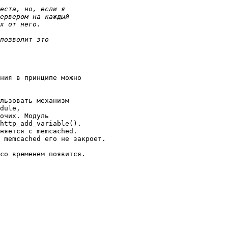
ния в принципе можно

льзовать механизм

dule,

очих. Модуль

http_add_variable().

няется с memcached.

 memcached его не закроет.

со временем появится.
