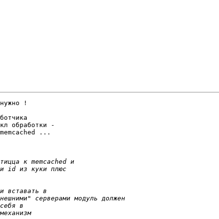
нужно !

ботчика

кл обработки -

memcached ...
