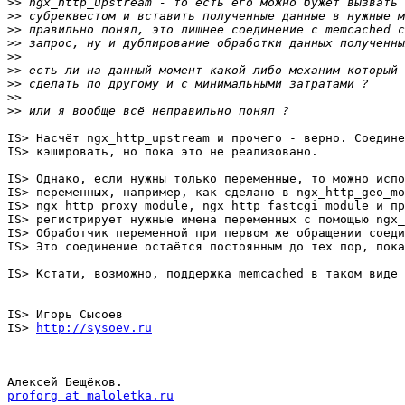
>>
>>
>>
>>
>>
>>
>>
>>
>>
IS> Насчёт ngx_http_upstream и прочего - верно. Соедине
IS> кэшировать, но пока это не реализовано.

IS> Однако, если нужны только переменные, то можно испо
IS> переменных, например, как сделано в ngx_http_geo_mo
IS> ngx_http_proxy_module, ngx_http_fastcgi_module и пр
IS> регистрирует нужные имена переменных с помощью ngx_
IS> Обработчик переменной при первом же обращении соеди
IS> Это соединение остаётся постоянным до тех пор, пока
IS> Кстати, возможно, поддержка memcached в таком виде 
IS> Игорь Сысоев

IS> 
http://sysoev.ru
proforg at maloletka.ru