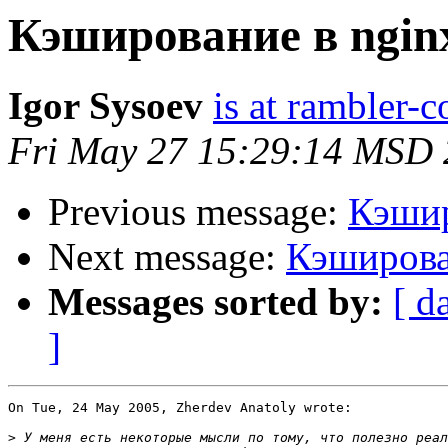
Кэширование в ngin
Igor Sysoev
is at rambler-c
Fri May 27 15:29:14 MSD
Previous message:
Кэшир
Next message:
Кэширова
Messages sorted by:
[ d
]
On Tue, 24 May 2005, Zherdev Anatoly wrote:

>