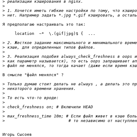
>
>
>
>
Я предполагаю настраивать это так:

     location  ~*  \.(gif|jpg)$ {  ...

>
>
>
>
>
>
В смысле "файл менялся" ?

>
>
>
>
>
>
>
>
>