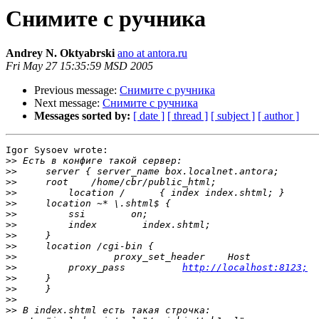
Снимите с ручника
Andrey N. Oktyabrski
ano at antora.ru
Fri May 27 15:35:59 MSD 2005
Previous message:
Снимите с ручника
Next message:
Снимите с ручника
Messages sorted by:
[ date ]
[ thread ]
[ subject ]
[ author ]
Igor Sysoev wrote:

>>
>>
>>
>>
>>
>>
>>
>>
>>
>>
>>
         proxy_pass          
http://localhost:8123;
>>
>>
>>
>>