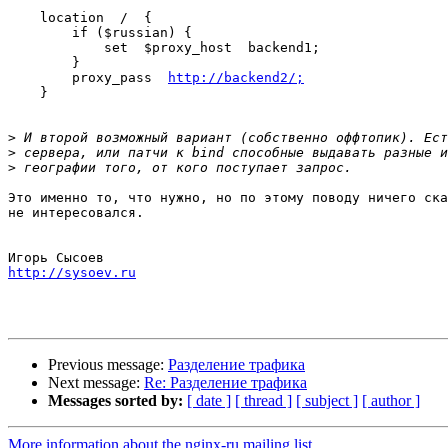
    location  /  {

        if ($russian) {

            set  $proxy_host  backend1;

        }

        proxy_pass  
http://backend2/;
    }

>
>
>
Это именно то, что нужно, но по этому поводу ничего ска
не интересовался.

http://sysoev.ru
Previous message:
Разделение трафика
Next message:
Re: Разделение трафика
Messages sorted by:
[ date ]
[ thread ]
[ subject ]
[ author ]
More information about the nginx-ru mailing list