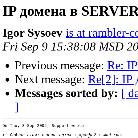
IP домена в SERV
Igor Sysoev
is at rambler-c
Fri Sep 9 15:38:08 MSD 2
Previous message:
Re: 
Next message:
Re[2]: I
Messages sorted by:
[ d
]
On Thu, 8 Sep 2005, Support wrote:

>